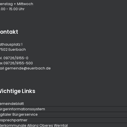
ienstag + Mittwoch
.00 - 15.00 Uhr
ontakt
athausplatz 1
7502 Euerbach
l.
09726/9155-0
ax 09726/9155-500
ail
gemeinde@euerbach.de
ichtige Links
emeindeblatt
ürgerinformationssystem
igitaler Bürgerservice
nsprechpartner
nterkommunale Allianz Oberes Werntal