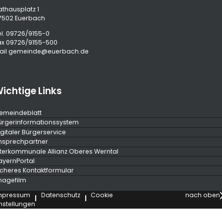
athausplatz 1
7502 Euerbach
l.
09726/9155-0
ax 09726/9155-500
ail
gemeinde@euerbach.de
ichtige Links
emeindeblatt
ürgerinformationssystem
igitaler Bürgerservice
nsprechpartner
nterkommunale Allianz Oberes Werntal
ayernPortal
icheres Kontaktformular
magefilm
mpressum
Datenschutz
Cookie
nach oben
instellungen