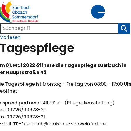
tartseite
Suchleiste
SUC
gemeinde@euerbach.de
09726/9155-0
Vorlesen
Kontrast
Schrift
Tagespflege
m 01. Mai 2022 öffnete die Tagespflege Euerbach in
Home
Bürgerservice
Kultur
Wirtschaft
Innenentwicklung
er Hauptstraße 42
und
Freizeit
ie Tagespflege ist Montag - Freitag von 08:00 - 17:00 Uh
eöffnet.
nsprechpartnerin: Alla Klein (Pflegedienstleitung)
el.: 09726/90678-30
ax: 09726/90678-31
-Mail: TP-Euerbach@diakonie-schweinfurt.de