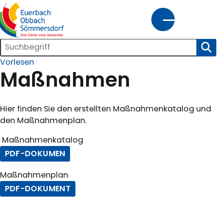
tartseite
Suchleiste
SUC
gemeinde@euerbach.de
09726/9155-0
Vorlesen
Kontrast
Schrift
Maßnahmen
Hier finden Sie den erstellten Maßnahmenkatalog und
Home
Bürgerservice
Kultur
Wirtschaft
Innenentwicklung
den Maßnahmenplan.
und
Freizeit
Maßnahmenkatalog
PDF-DOKUMEN
Maßnahmenplan
PDF-DOKUMENT