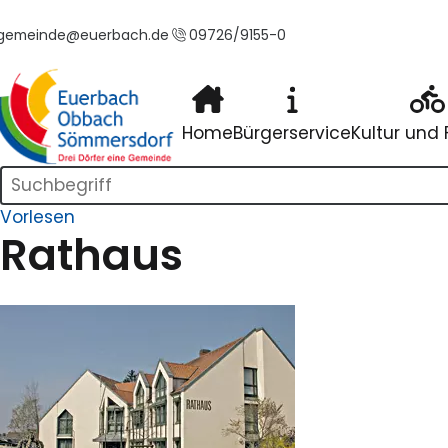
gemeinde@euerbach.de
09726/9155-0
tartseite
Home
Bürgerservice
Kultur und F
Suchleiste
Vorlesen
Rathaus