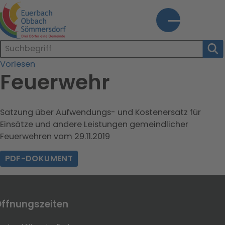
tartseite
Suchleiste
SUC
gemeinde@euerbach.de
09726/9155-0
Vorlesen
Kontrast
Schrift
Feuerwehr
Satzung über Aufwendungs- und Kostenersatz für
Home
Bürgerservice
Kultur
Wirtschaft
Innenentwicklung
Einsätze und andere Leistungen gemeindlicher
und
Feuerwehren vom 29.11.2019
Freizeit
PDF-DOKUMENT
ffnungszeiten