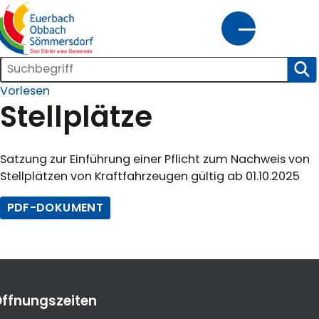
tartseite
Suchleiste
SUC
gemeinde@euerbach.de
09726/9155-0
Vorlesen
Kontrast
Schrift
Stellplätze
Satzung zur Einführung einer Pflicht zum Nachweis von
Home
Bürgerservice
Kultur
Wirtschaft
Innenentwicklung
Stellplätzen von Kraftfahrzeugen gültig ab 01.10.2025
und
Freizeit
PDF-DOKUMENT
ffnungszeiten