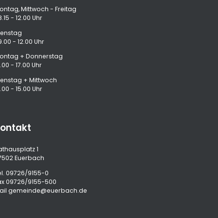
ontag, Mittwoch - Freitag
.15 - 12.00 Uhr
ienstag
9.00 - 12.00 Uhr
ontag + Donnerstag
.00 - 17.00 Uhr
ienstag + Mittwoch
.00 - 15.00 Uhr
ontakt
athausplatz 1
7502 Euerbach
l.
09726/9155-0
ax 09726/9155-500
ail
gemeinde@euerbach.de