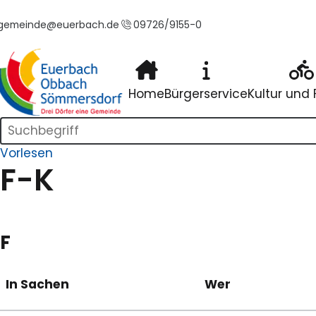
gemeinde@euerbach.de
09726/9155-0
tartseite
Home
Bürgerservice
Kultur und F
Suchleiste
Vorlesen
F-K
F
In Sachen
Wer