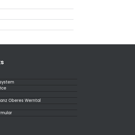
ks
ssystem
vice
ianz Oberes Werntal
rmular