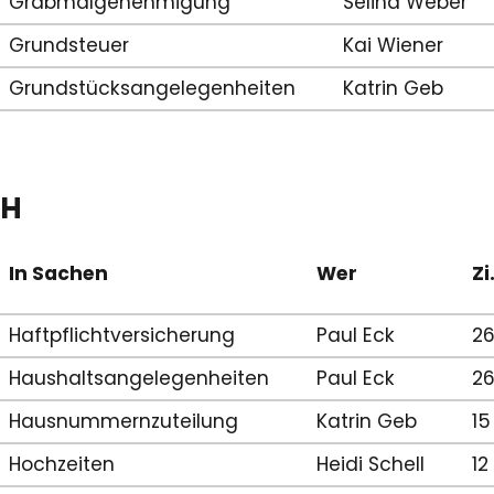
Grabmalgenehmigung
Selina Weber
Grundsteuer
Kai Wiener
Grundstücksangelegenheiten
Katrin Geb
H
In Sachen
Wer
Zi
Haftpflichtversicherung
Paul Eck
2
Haushaltsangelegenheiten
Paul Eck
2
Hausnummernzuteilung
Katrin Geb
15
Hochzeiten
Heidi Schell
12