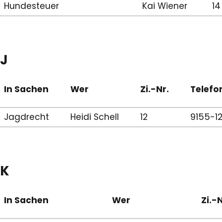
Hundesteuer
Kai Wiener
14
J
In Sachen
Wer
Zi.-Nr.
Telefo
Jagdrecht
Heidi Schell
12
9155-1
K
In Sachen
Wer
Zi.-N