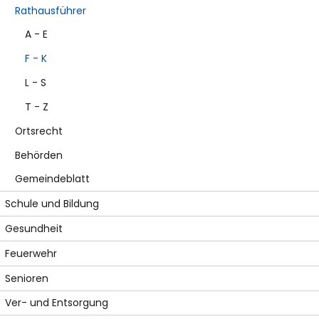
Rathausführer
A - E
F - K
L - S
T - Z
Ortsrecht
Behörden
Gemeindeblatt
Schule und Bildung
Gesundheit
Feuerwehr
Senioren
Ver- und Entsorgung