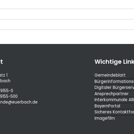
t
Wichtige Lin
tz 1
Gemeindeblatt
rbach
Bürgerinformation
Digitaler Bürgerser
9155-0
Ansprechpartner
/9155-500
Interkommunale All
nde@euerbach.de
BayernPortal
Sicheres Kontaktfo
Imagefilm