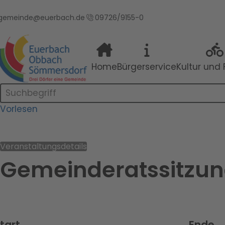
gemeinde@euerbach.de
09726/9155-0
tartseite
Home
Bürgerservice
Kultur und F
Suchleiste
Vorlesen
Veranstaltungsdetails
Gemeinderatssitzun
tart
Ende