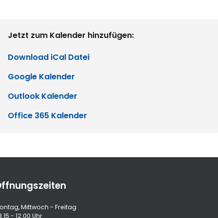
Jetzt zum Kalender hinzufügen:
Download iCal Datei
Google Kalender
Outlook Kalender
Office 365 Kalender
ffnungszeiten
ontag, Mittwoch - Freitag
.15 - 12.00 Uhr