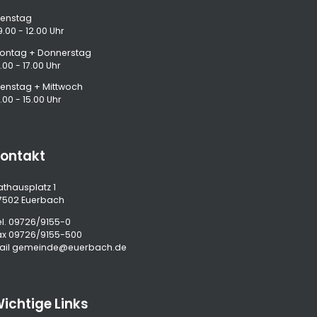
ienstag
9.00 - 12.00 Uhr
ontag + Donnerstag
.00 - 17.00 Uhr
ienstag + Mittwoch
.00 - 15.00 Uhr
ontakt
athausplatz 1
7502 Euerbach
l.
09726/9155-0
ax 09726/9155-500
ail
gemeinde@euerbach.de
ichtige Links