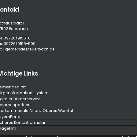
ontakt
athausplatz 1
7502 Euerbach
l.
09726/9155-0
ax 09726/9155-500
ail
gemeinde@euerbach.de
ichtige Links
emeindeblatt
ürgerinformationssystem
igitaler Bürgerservice
nsprechpartner
nterkommunale Allianz Oberes Werntal
ayernPortal
icheres Kontaktformular
magefilm