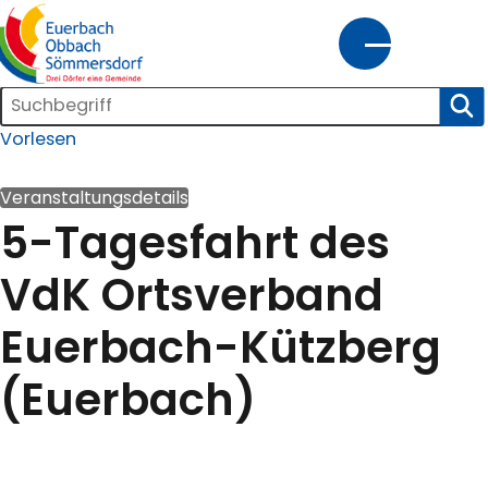
tartseite
Suchleiste
SUC
gemeinde@euerbach.de
09726/9155-0
Vorlesen
Kontrast
Schrift
Veranstaltungsdetails
5-Tagesfahrt des
Home
Bürgerservice
Kultur
Wirtschaft
Innenentwicklung
und
VdK Ortsverband
Freizeit
Euerbach-Kützberg
(Euerbach)