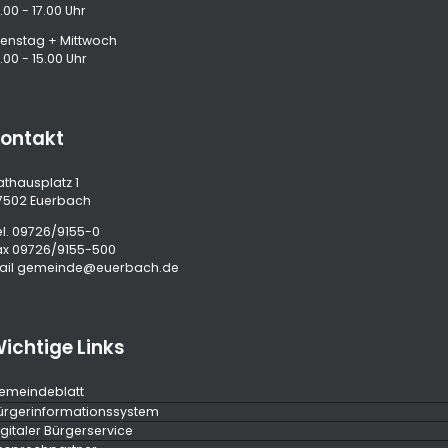
.00 - 17.00 Uhr
ienstag + Mittwoch
.00 - 15.00 Uhr
ontakt
athausplatz 1
7502 Euerbach
l.
09726/9155-0
ax 09726/9155-500
ail
gemeinde@euerbach.de
ichtige Links
emeindeblatt
ürgerinformationssystem
igitaler Bürgerservice