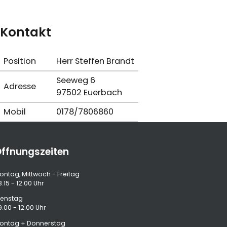
Kontakt
Position
Herr Steffen Brandt
Seeweg 6
Adresse
97502 Euerbach
Mobil
0178/7806860
ffnungszeiten
ontag, Mittwoch - Freitag
.15 - 12.00 Uhr
ienstag
9.00 - 12.00 Uhr
ontag + Donnerstag